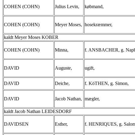
COHEN (COHN)
Julius Levin,
købmand,
COHEN (COHN)
Meyer Moses,
hosekræmmer,
kaldt Meyer Moses KOBER
COHEN (COHN)
Minna,
f. ANSBACHER, g. Napht
DAVID
Auguste,
ugift,
DAVID
Deiche,
f. KöTHEN, g. Simon,
DAVID
Jacob Nathan,
mægler,
kaldt Jacob Nathan LEIDESDORF
DAVIDSEN
Esther,
f. HENRIQUES, g. Salo