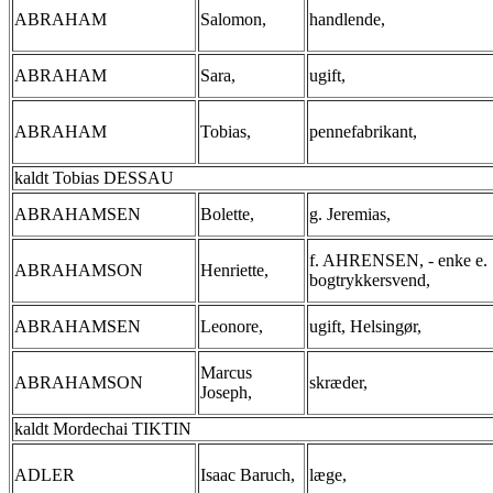
ABRAHAM
Salomon,
handlende,
ABRAHAM
Sara,
ugift,
ABRAHAM
Tobias,
pennefabrikant,
kaldt Tobias DESSAU
ABRAHAMSEN
Bolette,
g. Jeremias,
f. AHRENSEN, - enke e.
ABRAHAMSON
Henriette,
bogtrykkersvend,
ABRAHAMSEN
Leonore,
ugift, Helsingør,
Marcus
ABRAHAMSON
skræder,
Joseph,
kaldt Mordechai TIKTIN
ADLER
Isaac Baruch,
læge,