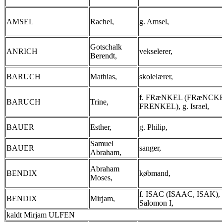
AMSEL
Rachel,
g. Amsel,
Gotschalk
ANRICH
vekselerer,
Berendt,
BARUCH
Mathias,
skolelærer,
f. FRæNKEL (FRæNCK
BARUCH
Trine,
FRENKEL), g. Israel,
BAUER
Esther,
g. Philip,
Samuel
BAUER
sanger,
Abraham,
Abraham
BENDIX
købmand,
Moses,
f. ISAC (ISAAC, ISAK), 
BENDIX
Mirjam,
Salomon I,
kaldt Mirjam ULFEN