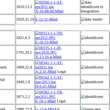
1810,13.3
X-16-88-60-Mlgd
1820,31.10
E-12-11-Mlgd
1821,6.3
E-18-23-Mlgd
1791,29.1
X-13-16-4-Mlgd
ard,
1869,22.4
A-2-41-Mlgd
Legat
ulf
1849,1.9
H-6-45-Mlgd
1871,2.2
E-18-1-Mlgd
Legat
ndt,
1880,23.9
G-13-6-Mlgd
0