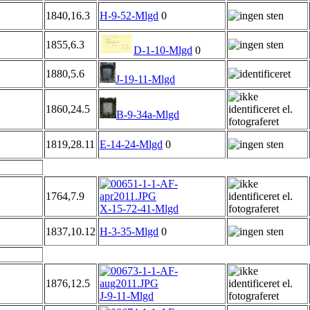
1840,16.3
H-9-52-Mlgd
0
1855,6.3
D-1-10-Mlgd
0
1880,5.6
J-19-11-Mlgd
1860,24.5
B-9-34a-Mlgd
1819,28.11
E-14-24-Mlgd
0
1764,7.9
X-15-72-41-Mlgd
1837,10.12
H-3-35-Mlgd
0
1876,12.5
J-9-11-Mlgd