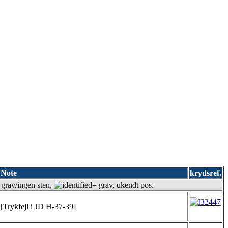
Note
krydsref.
 grav/ingen sten,
= grav, ukendt pos.
[Trykfejl i JD H-37-39]