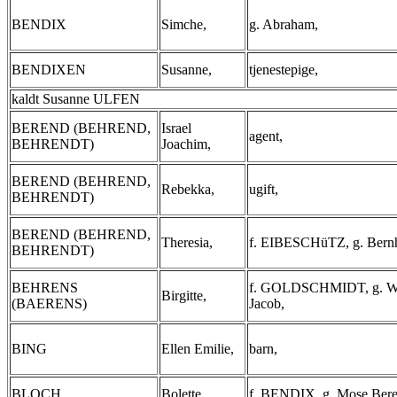
BENDIX
Simche,
g. Abraham,
BENDIXEN
Susanne,
tjenestepige,
kaldt Susanne ULFEN
BEREND (BEHREND,
Israel
agent,
BEHRENDT)
Joachim,
BEREND (BEHREND,
Rebekka,
ugift,
BEHRENDT)
BEREND (BEHREND,
Theresia,
f. EIBESCHüTZ, g. Bernh
BEHRENDT)
BEHRENS
f. GOLDSCHMIDT, g. W
Birgitte,
(BAERENS)
Jacob,
BING
Ellen Emilie,
barn,
BLOCH
Bolette,
f. BENDIX, g. Mose Bere