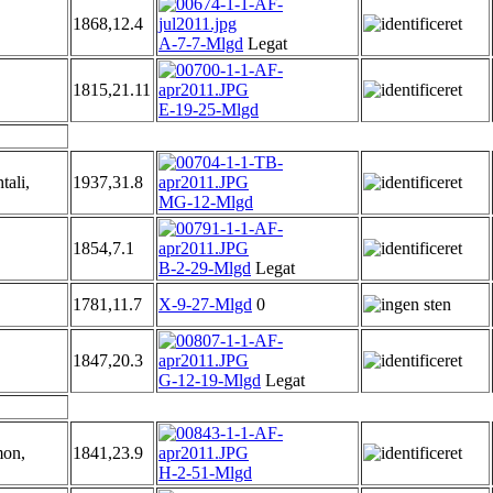
1868,12.4
A-7-7-Mlgd
Legat
1815,21.11
E-19-25-Mlgd
ali,
1937,31.8
MG-12-Mlgd
1854,7.1
B-2-29-Mlgd
Legat
1781,11.7
X-9-27-Mlgd
0
1847,20.3
G-12-19-Mlgd
Legat
mon,
1841,23.9
H-2-51-Mlgd