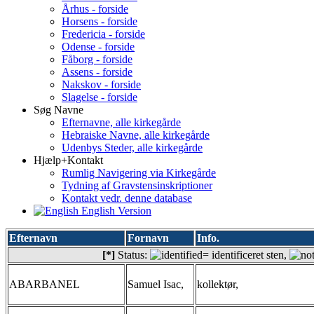
Århus - forside
Horsens - forside
Fredericia - forside
Odense - forside
Fåborg - forside
Assens - forside
Nakskov - forside
Slagelse - forside
Søg Navne
Efternavne, alle kirkegårde
Hebraiske Navne, alle kirkegårde
Udenbys Steder, alle kirkegårde
Hjælp+Kontakt
Rumlig Navigering via Kirkegårde
Tydning af Gravstensinskriptioner
Kontakt vedr. denne database
English Version
Efternavn
Fornavn
Info.
[*]
Status:
= identificeret sten,
ABARBANEL
Samuel Isac,
kollektør,