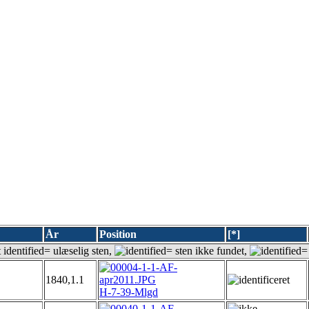
År
Position
[*]
= ulæselig sten,
= sten ikke fundet,
=
1840,1.1
H-7-39-Mlgd