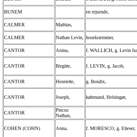
BUNEM
en rejsende,
CALMER
Mathias,
CALMER
Nathan Levin,
hosekræmmer,
CANTOR
Anina,
f. WALLICH, g. Levin Isa
CANTOR
Birgitte,
f. LEVIN, g. Jacob,
CANTOR
Henriette,
g. Bendix,
CANTOR
Joseph,
købmand, Helsingør,
Pincus
CANTOR
Nathan,
COHEN (COHN)
Anna,
f. MORESCO, g. Elieser,